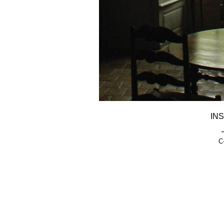
INS
C