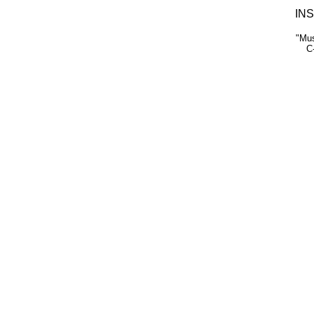
INS
"Mu
C