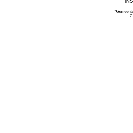
INS
"Gemeent
C