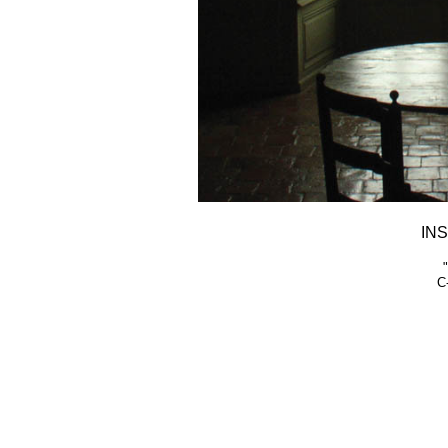
INS
C