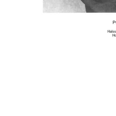
P
Halss
Ho