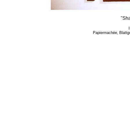
"Sha
Papiermachée, Blattgol