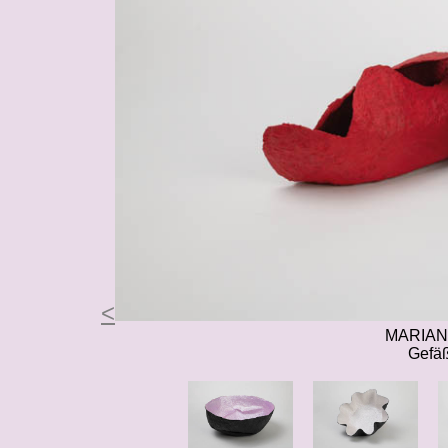
<
MARIAN
Gefäß
----
----