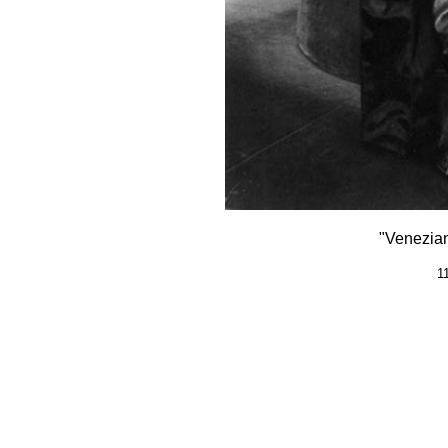
"Venezian
1