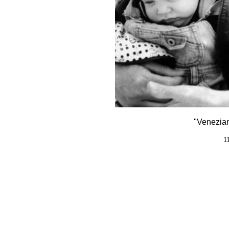
"Venezian
1