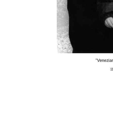
"Venezian
1